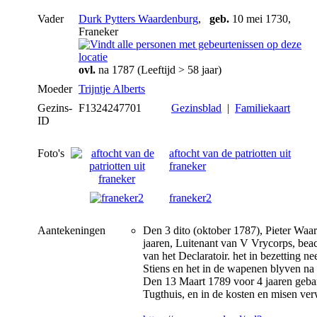
Vader
Durk Pytters Waardenburg
,
geb.
10 mei 1730,
Franeker
ovl.
na 1787 (Leeftijd > 58 jaar)
Moeder
Trijntje Alberts
Gezins-
F1324247701
Gezinsblad
|
Familiekaart
ID
Foto's
aftocht van de patriotten uit
franeker
franeker2
Aantekeningen
Den 3 dito (oktober 1787), Pieter Waa
jaaren, Luitenant van V Vrycorps, bea
van het Declaratoir. het in bezetting 
Stiens en het in de wapenen blyven na
Den 13 Maart 1789 voor 4 jaaren geba
Tugthuis, en in de kosten en misen ve