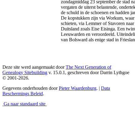
zondagmiddag 23 september de stad na 
vergaten de uiterst belastende, ondert
de schuld in de schoenen en hadden jare
De kopstukken zijn via Workum, waar de
schieten, via Lemmer of Stavoren naa
Duitsland zoals Eise Eisinga. Een twint
Leeuwarden en veroordeeld. Uiteindeli
van Bolsward als enige stad in Friesla
Deze site werd aangemaakt door
The Next Generation of
Genealogy Sitebuilding
v. 15.0.1, geschreven door Darrin Lythgoe
© 2001-2026.
Gegevens onderhouden door
Pieter Waardenburg
. |
Data
Beschermings Beleid
.
Ga naar standaard site