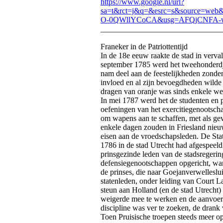
https://www.google.nl/url?
sa=t&rct=j&q=&esrc=s&source=w
O-0QWllYCoCA&usg=AFQjCNFA-w
______________________________
Franeker in de Patriottentijd
In de 18e eeuw raakte de stad in verval
september 1785 werd het tweehonderdj
nam deel aan de feestelijkheden zonder
invloed en al zijn bevoegdheden wilde 
dragen van oranje was sinds enkele weke
In mei 1787 werd het de studenten en 
oefeningen van het exercitiegenootsch
om wapens aan te schaffen, met als gev
enkele dagen zouden in Friesland nieu
eisen aan de vroedschapsleden. De Sta
1786 in de stad Utrecht had afgespeel
prinsgezinde leden van de stadsregerin
defensiegenootschappen opgericht, wa
de prinses, die naar Goejanverwelleslu
statenleden, onder leiding van Court L
steun aan Holland (en de stad Utrecht)
weigerde mee te werken en de aanvoe
discipline was ver te zoeken, de drank 
Toen Pruisische troepen steeds meer o