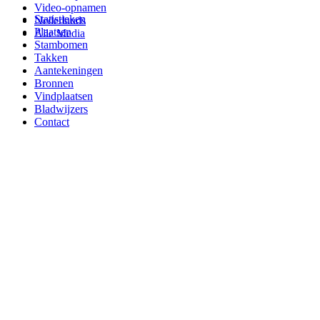
Video-opnamen
Statistieken
Nederlands
Plaatsen
Alle Media
Stambomen
Takken
Aantekeningen
Bronnen
Vindplaatsen
Bladwijzers
Contact