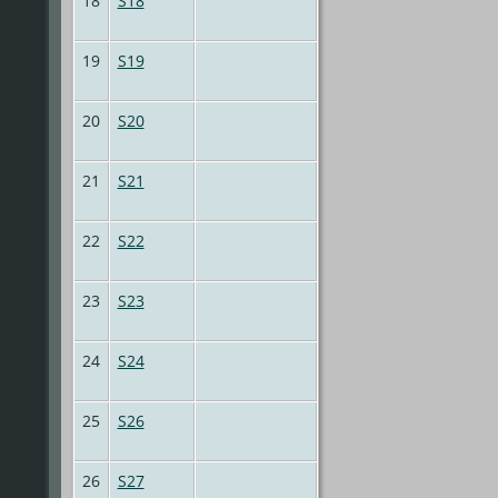
18
S18
19
S19
20
S20
21
S21
22
S22
23
S23
24
S24
25
S26
26
S27