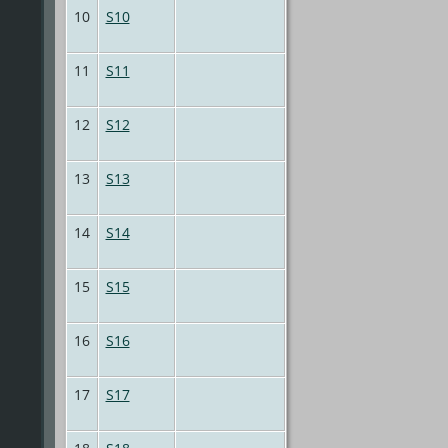
10
S10
11
S11
12
S12
13
S13
14
S14
15
S15
16
S16
17
S17