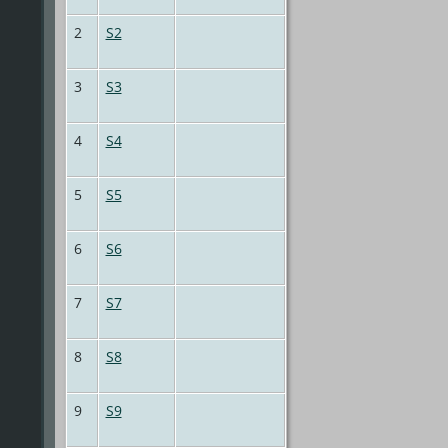
2
S2
3
S3
4
S4
5
S5
6
S6
7
S7
8
S8
9
S9