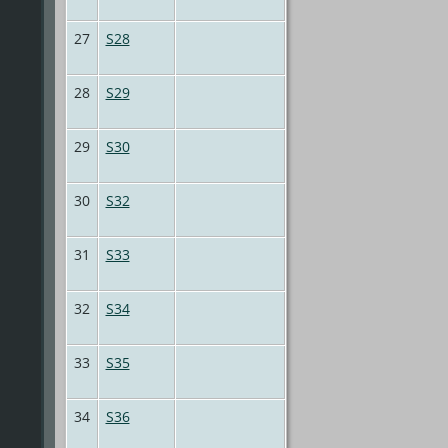
27
S28
28
S29
29
S30
30
S32
31
S33
32
S34
33
S35
34
S36