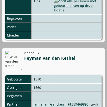
1556
Begraven
Vader
Moeder
Mannelijk
Heyman van den Kethel
Geboorte
1510
Overlijden
1560
Begraven
Partner
Janna Jan Francken
|
F1359469895
(civil)