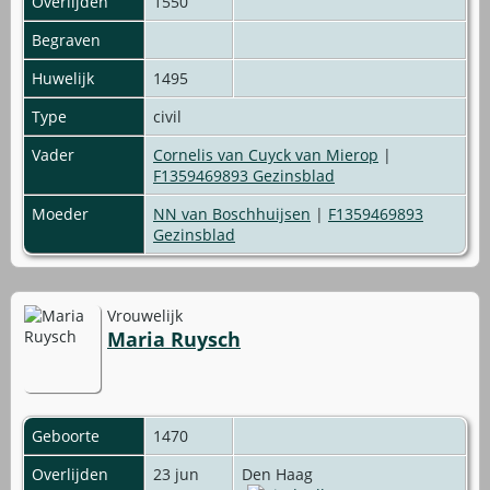
Overlijden
1550
Begraven
Huwelijk
1495
Type
civil
Vader
Cornelis van Cuyck van Mierop
|
F1359469893 Gezinsblad
Moeder
NN van Boschhuijsen
|
F1359469893
Gezinsblad
Vrouwelijk
Maria Ruysch
Geboorte
1470
Overlijden
23 jun
Den Haag