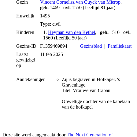
Gezin
Vincent Cornelisz van Cuyck van Mierop
,
geb.
1469
ovl.
1550 (Leeftijd 81 jaar)
Huwelijk
1495
Type: civil
Kinderen
1.
Heyman van den Kethel
,
geb.
1510
ovl.
1560 (Leeftijd 50 jaar)
Gezins-ID
F1359469894
Gezinsblad
|
Familiekaart
Laatst
11 feb 2025
gewijzigd
op
Aantekeningen
Zij is begraven in Hofkapel, 's
Gravenhage.
Titel: Vrouwe van Cabau
Onwettige dochter van de kapelaan
van de hofkapel
Deze site werd aangemaakt door
The Next Generation of