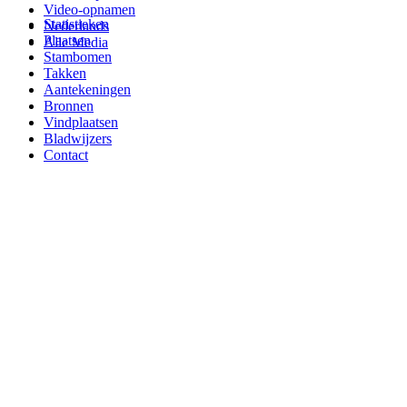
Video-opnamen
Statistieken
Nederlands
Plaatsen
Alle Media
Stambomen
Takken
Aantekeningen
Bronnen
Vindplaatsen
Bladwijzers
Contact