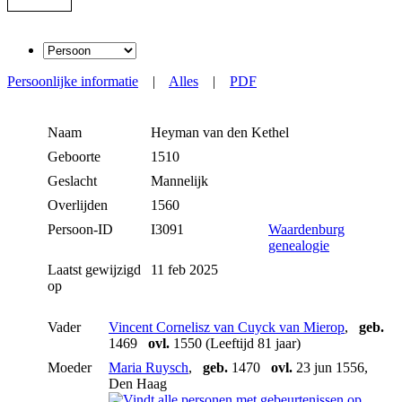
Persoonlijke informatie
|
Alles
|
PDF
Naam
Heyman
van den Kethel
Geboorte
1510
Geslacht
Mannelijk
Overlijden
1560
Persoon-ID
I3091
Waardenburg
genealogie
Laatst gewijzigd
11 feb 2025
op
Vader
Vincent Cornelisz van Cuyck van Mierop
,
geb.
1469
ovl.
1550 (Leeftijd 81 jaar)
Moeder
Maria Ruysch
,
geb.
1470
ovl.
23 jun 1556,
Den Haag