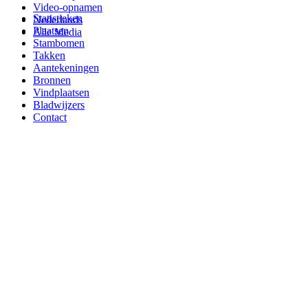
Video-opnamen
Statistieken
Nederlands
Plaatsen
Alle Media
Stambomen
Takken
Aantekeningen
Bronnen
Vindplaatsen
Bladwijzers
Contact