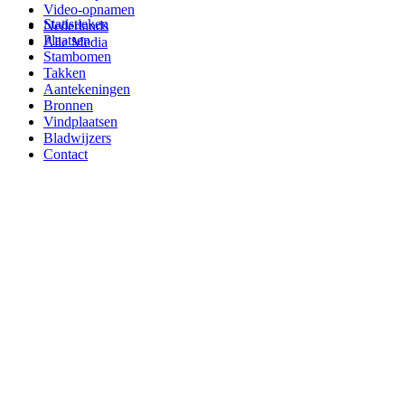
Video-opnamen
Statistieken
Nederlands
Plaatsen
Alle Media
Stambomen
Takken
Aantekeningen
Bronnen
Vindplaatsen
Bladwijzers
Contact