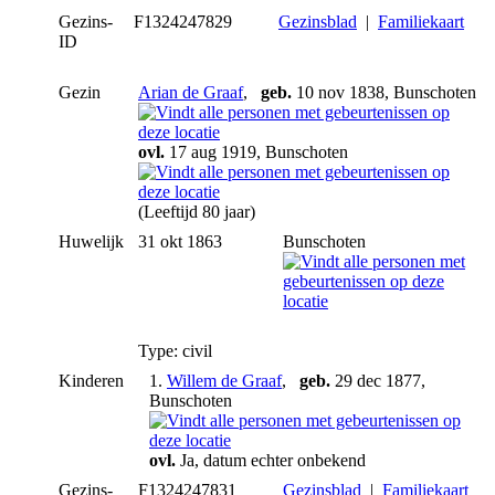
Gezins-
F1324247829
Gezinsblad
|
Familiekaart
ID
Gezin
Arian de Graaf
,
geb.
10 nov 1838, Bunschoten
ovl.
17 aug 1919, Bunschoten
(Leeftijd 80 jaar)
Huwelijk
31 okt 1863
Bunschoten
Type: civil
Kinderen
1.
Willem de Graaf
,
geb.
29 dec 1877,
Bunschoten
ovl.
Ja, datum echter onbekend
Gezins-
F1324247831
Gezinsblad
|
Familiekaart