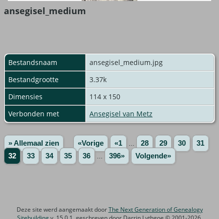
ansegisel_medium
Bestandsnaam
ansegisel_medium.jpg
Bestandgrootte
3.37k
Dimensies
114 x 150
Verbonden met
Ansegisel van Metz
» Allemaal zien
«Vorige
«1
...
28
29
30
31
32
33
34
35
36
...
396»
Volgende»
Deze site werd aangemaakt door
The Next Generation of Genealogy
Sitebuilding
v. 15.0.1, geschreven door Darrin Lythgoe © 2001-2026.