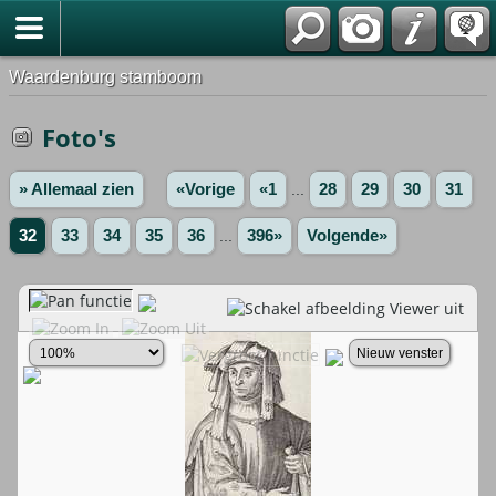
Waardenburg stamboom
Foto's
» Allemaal zien
«Vorige
«1
...
28
29
30
31
32
33
34
35
36
...
396»
Volgende»