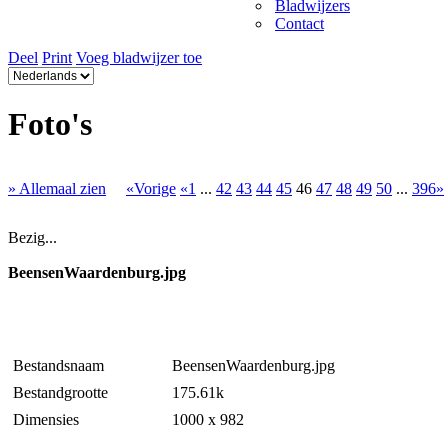
Bladwijzers
Contact
Deel
Print
Voeg bladwijzer toe
Foto's
» Allemaal zien
«Vorige
«1
...
42
43
44
45
46
47
48
49
50
...
396»
Bezig...
BeensenWaardenburg.jpg
Bestandsnaam
BeensenWaardenburg.jpg
Bestandgrootte
175.61k
Dimensies
1000 x 982