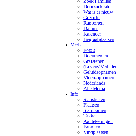
Zoek Families
Doorzoek site
Wat is er nieuw
Gezocht
Rapporten
Datums
Kalender
Begraafplaatsen
Media
Foto's
Documenten
Grafstenen
(Levens)Verhalen
Geluidsopnamen
Video-opnamen
Nederlands
Alle Media
Info
Statistieken
Plaatsen
Stambomen
Takken
Aantekeningen
Bronnen
Vindplaatsen