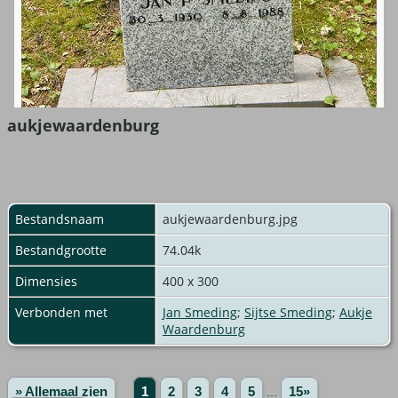
aukjewaardenburg
Bestandsnaam
aukjewaardenburg.jpg
Bestandgrootte
74.04k
Dimensies
400 x 300
Verbonden met
Jan Smeding
;
Sijtse Smeding
;
Aukje
Waardenburg
» Allemaal zien
1
2
3
4
5
...
15»