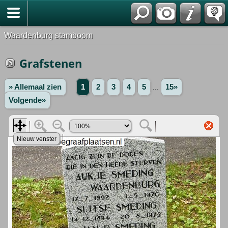
Waardenburg stamboom
Grafstenen
» Allemaal zien
1
2
3
4
5
...
15»
Volgende»