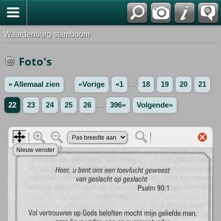
Waardenburg stamboom
Foto's
» Allemaal zien
«Vorige
«1
...
18
19
20
21
22
23
24
25
26
...
396»
Volgende»